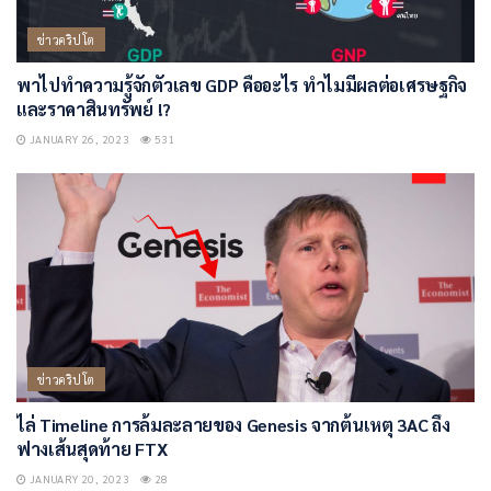
ข่าวคริปโต
พาไปทำความรู้จักตัวเลข GDP คืออะไร ทำไมมีผลต่อเศรษฐกิจ
และราคาสินทรัพย์ !?
JANUARY 26, 2023
531
ข่าวคริปโต
ไล่ Timeline การล้มละลายของ Genesis จากต้นเหตุ 3AC ถึง
ฟางเส้นสุดท้าย FTX
JANUARY 20, 2023
28