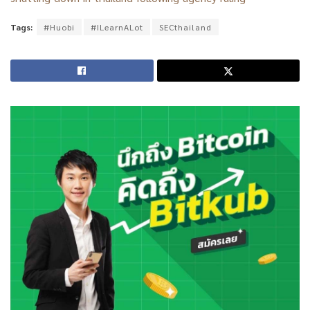
Tags:
#Huobi
#ILearnALot
SECthailand