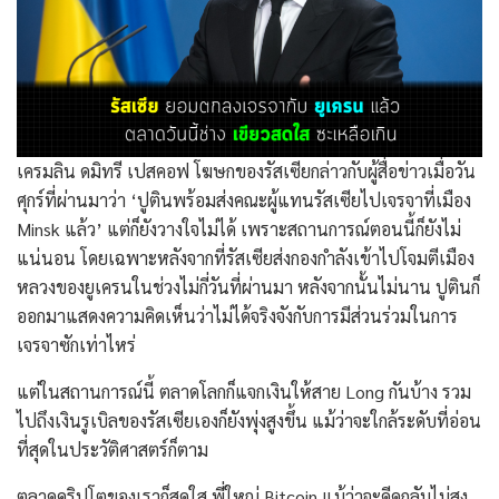
เครมลิน ดมิทรี เปสคอฟ โฆษกของรัสเซียกล่าวกับผู้สื่อข่าวเมื่อวัน
ศุกร์ที่ผ่านมาว่า ‘ปูตินพร้อมส่งคณะผู้แทนรัสเซียไปเจรจาที่เมือง
Minsk แล้ว’ แต่ก็ยังวางใจไม่ได้ เพราะสถานการณ์ตอนนี้ก็ยังไม่
แน่นอน โดยเฉพาะหลังจากที่รัสเซียส่งกองกำลังเข้าไปโจมตีเมือง
หลวงของยูเครนในช่วงไม่กี่วันที่ผ่านมา หลังจากนั้นไม่นาน ปูตินก็
ออกมาแสดงความคิดเห็นว่าไม่ได้จริงจังกับการมีส่วนร่วมในการ
เจรจาซักเท่าไหร่
แต่ในสถานการณ์นี้ ตลาดโลกก็แจกเงินให้สาย Long กันบ้าง รวม
ไปถึงเงินรูเบิลของรัสเซียเองก็ยังพุ่งสูงขึ้น แม้ว่าจะใกล้ระดับที่อ่อน
ที่สุดในประวัติศาสตร์ก็ตาม
ตลาดคริปโตของเราก็สดใส พี่ใหญ่ Bitcoin แม้ว่าจะดีดกลับไม่สูง