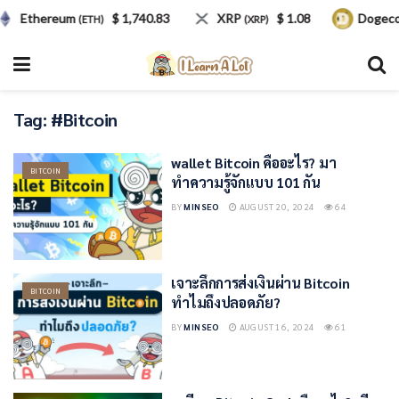
Ethereum
$ 1,740.83
XRP
$ 1.08
Dogecoi
(ETH)
(XRP)
Tag:
#Bitcoin
wallet Bitcoin คืออะไร? มา
BITCOIN
ทำความรู้จักแบบ 101 กัน
BY
MINSEO
AUGUST 20, 2024
64
เจาะลึกการส่งเงินผ่าน Bitcoin
BITCOIN
ทำไมถึงปลอดภัย?
BY
MINSEO
AUGUST 16, 2024
61