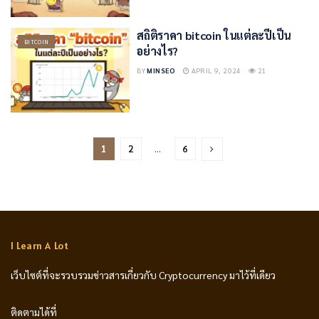
สถิติราคา bitcoin ในแต่ละปีเป็น
BITCOIN
อย่างไร?
BY
MINSEO
APRIL 9, 2024
21
1
2
…
6
I Learn A Lot
เว็บไซต์ที่จะรวบรวมข่าวสารเกี่ยวกับ Cryptocurrency มาไว้ที่เดียว
ติดตามได้ที่