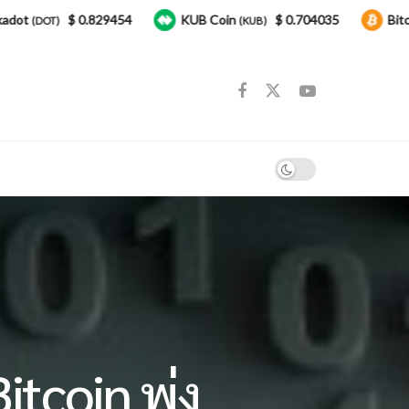
$ 0.829454
KUB Coin
$ 0.704035
Bitcoin
OT)
(KUB)
(BTC
itcoin พุ่ง