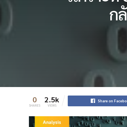
กล
0
2.5k
Share on Faceb
SHARES
VIEWS