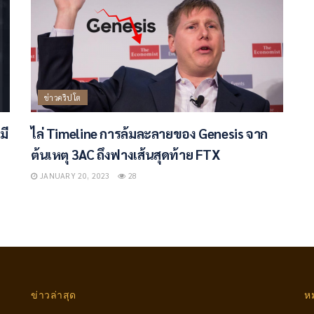
ข่าวคริปโต
มี
ไล่ Timeline การล้มละลายของ Genesis จาก
ต้นเหตุ 3AC ถึงฟางเส้นสุดท้าย FTX
JANUARY 20, 2023
28
ข่าวล่าสุด
ห