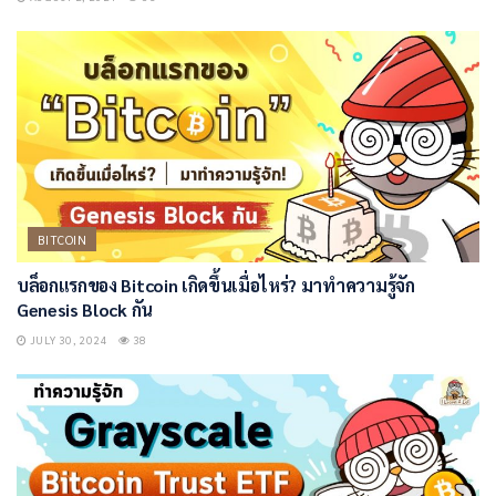
BITCOIN
บล็อกแรกของ Bitcoin เกิดขึ้นเมื่อไหร่? มาทำความรู้จัก
Genesis Block กัน
JULY 30, 2024
38