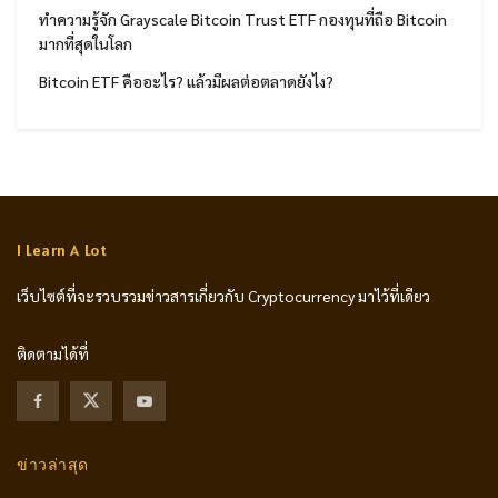
ทำความรู้จัก Grayscale Bitcoin Trust ETF กองทุนที่ถือ Bitcoin
มากที่สุดในโลก
Bitcoin ETF คืออะไร? แล้วมีผลต่อตลาดยังไง?
I Learn A Lot
เว็บไซต์ที่จะรวบรวมข่าวสารเกี่ยวกับ Cryptocurrency มาไว้ที่เดียว
ติดตามได้ที่
ข่าวล่าสุด