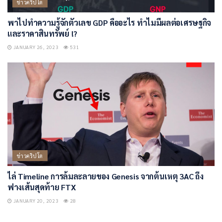
ข่าวคริปโต
พาไปทำความรู้จักตัวเลข GDP คืออะไร ทำไมมีผลต่อเศรษฐกิจ
และราคาสินทรัพย์ !?
JANUARY 26, 2023
531
ข่าวคริปโต
ไล่ Timeline การล้มละลายของ Genesis จากต้นเหตุ 3AC ถึง
ฟางเส้นสุดท้าย FTX
JANUARY 20, 2023
28