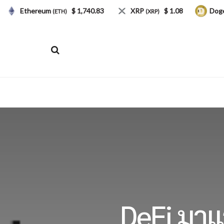
Ethereum
$ 1,740.83
XRP
$ 1.08
Dogecoin
(ETH)
(XRP)
(
DeFi มาแ