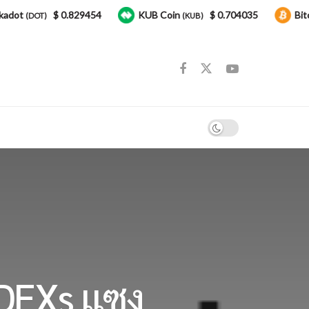
$ 0.829454
KUB Coin
$ 0.704035
Bitcoin
DOT)
(KUB)
(BT
 DEXs แซง