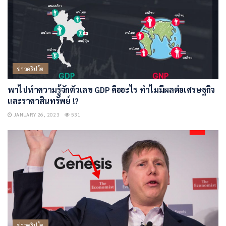
ข่าวคริปโต
พาไปทำความรู้จักตัวเลข GDP คืออะไร ทำไมมีผลต่อเศรษฐกิจ
และราคาสินทรัพย์ !?
JANUARY 26, 2023
531
ข่าวคริปโต