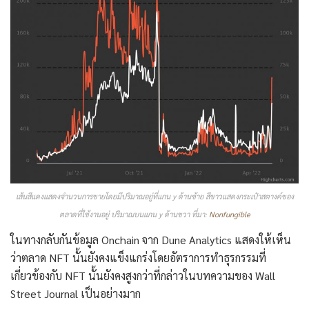
เส้นสีแดงแสดงจำนวนการขายโดยมีปริมาณอยู่ที่แกน y ด้านซ้าย สีขาวแสดงกระเป๋าสตางค์ของ
ตลาดที่ใช้งานอยู่ ปริมาณบนแกน y ด้านขวา ที่มา:
Nonfungible
ในทางกลับกันข้อมูล Onchain จาก Dune Analytics แสดงให้เห็น
ว่าตลาด NFT นั้นยังคงแข็งแกร่งโดยอัตราการทำธุรกรรมที่
เกี่ยวข้องกับ NFT นั้นยังคงสูงกว่าที่กล่าวในบทความของ Wall
Street Journal เป็นอย่างมาก