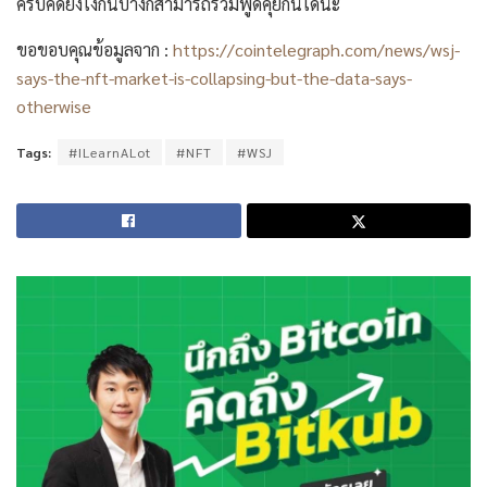
ครับคิดยังไงกันบ้างก็สามารถร่วมพูดคุยกันได้นะ
ขอขอบคุณข้อมูลจาก :
https://cointelegraph.com/news/wsj-
says-the-nft-market-is-collapsing-but-the-data-says-
otherwise
Tags:
#ILearnALot
#NFT
#WSJ