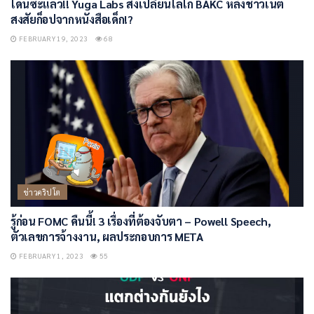
โดนซะแล้ว!! Yuga Labs สั่งเปลี่ยนโลโก้ BAKC หลังชาวเน็ต
สงสัยก็อปจากหนังสือเด็ก!?
FEBRUARY 19, 2023
68
ข่าวคริปโต
รู้ก่อน FOMC คืนนี้! 3 เรื่องที่ต้องจับตา – Powell Speech,
ตัวเลขการจ้างงาน, ผลประกอบการ META
FEBRUARY 1, 2023
55