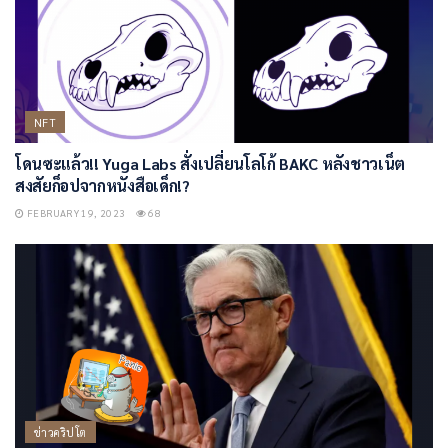
NFT
โดนซะแล้ว!! Yuga Labs สั่งเปลี่ยนโลโก้ BAKC หลังชาวเน็ต
สงสัยก็อปจากหนังสือเด็ก!?
FEBRUARY 19, 2023
68
ข่าวคริปโต