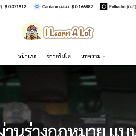
71912
Cardano
$ 0.166882
Polkadot
$ 0.8
(ADA)
(DOT)
หน้าแรก
ข่าวคริปโต
บทความ
ผ่านร่างกฎหมาย แบน