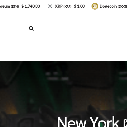
$ 1,740.83
XRP
$ 1.08
Dogecoin
$ 0.0
TH)
(XRP)
(DOGE)
New York 