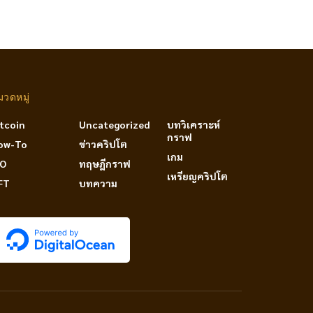
มวดหมู่
itcoin
Uncategorized
บทวิเคราะห์
กราฟ
ow-To
ข่าวคริปโต
เกม
DO
ทฤษฎีกราฟ
เหรียญคริปโต
FT
บทความ