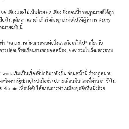
สียงและไม่เห็นด้วย 52 เสียง ซึ่งตอนนี้ร่างกฎหมายก็ได้ถูก
ยงในวุฒิสภา และถ้าสำเร็จก็จะถูกส่งต่อไปให้ผู้ว่าการ Kathy
ฎหมายฉบับนี้
ดทำ “แถลงการณ์ผลกระทบต่อสิ่งแวดล้อมทั่วไป” เกี่ยวกับ
ละการปล่อยก๊าซเรือนกระจกของเหมือง PoW รวมไปถึงผลกระทบ
rk เริ่มเป็นเรื่องที่ปกติมากยิ่งขึ้น ก่อนหน้านี้ ร่างกฎหมาย
หวิดจากรัฐสภายุโรปเมื่อช่วงปลายเดือนมีนาคมที่ผ่านมา ซึ่งใน
 Bitcoin เพื่อบังคับให้แบนการทำเหมืองขุดอีกทีหนึ่งด้วย