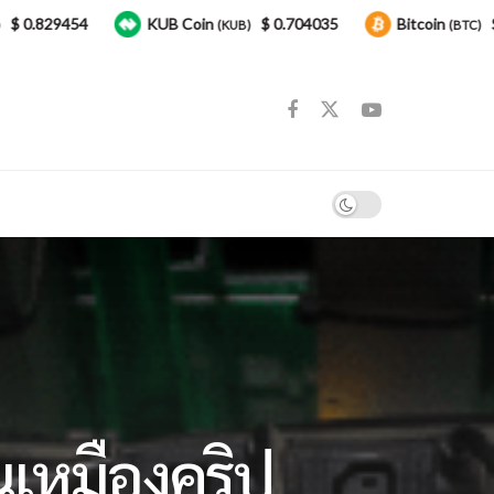
29454
KUB Coin
$ 0.704035
Bitcoin
$ 62,013
(KUB)
(BTC)
เหมืองคริป