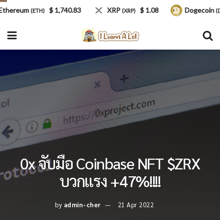
ereum
$ 1,740.83
XRP
$ 1.08
Dogecoin
(ETH)
(XRP)
(DOGE
0x จับมือ Coinbase NFT $ZRX
บวกแรง +47%!!!!
by
admin-cher
21 Apr 2022