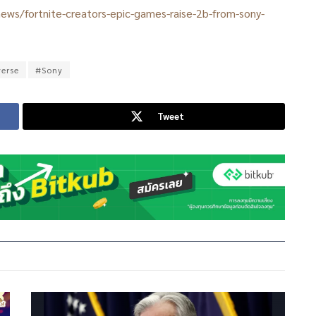
ews/fortnite-creators-epic-games-raise-2b-from-sony-
erse
#Sony
Tweet