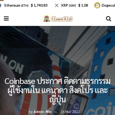
thereum
$ 1,740.83
XRP
$ 1.08
Dogecoin
(ETH)
(XRP)
(DO
Coinbase ประกาศ ติดตามธุรกรรม
ผู้ใช้งานใน แคนาดา สิงคโปร และ
ญี่ปุ่น
by
Admin-Win
26 Mar 2022