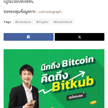
กฎระเบียบที่เกิดขึ้น
ขอขอบคุณข้อมูลจาก :
cointelegraph
Tags:
#Coinbase
#Crypto
#ILearnALot