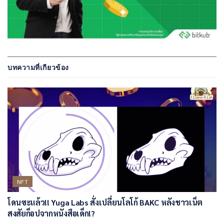
บทความที่เกียวข้อง
NFT
โดนซะแล้ว!! Yuga Labs สั่งเปลี่ยนโลโก้ BAKC หลังชาวเน็ต
สงสัยก็อปจากหนังสือเด็ก!?