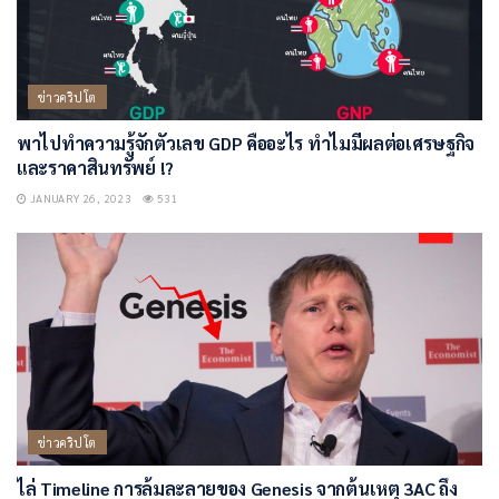
ข่าวคริปโต
พาไปทำความรู้จักตัวเลข GDP คืออะไร ทำไมมีผลต่อเศรษฐกิจ
และราคาสินทรัพย์ !?
JANUARY 26, 2023
531
ข่าวคริปโต
ไล่ Timeline การล้มละลายของ Genesis จากต้นเหตุ 3AC ถึง