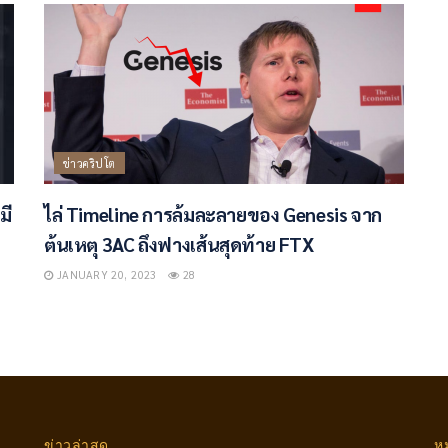
ข่าวคริปโต
มี
ไล่ Timeline การล้มละลายของ Genesis จาก
ต้นเหตุ 3AC ถึงฟางเส้นสุดท้าย FTX
JANUARY 20, 2023
28
ข่าวล่าสุด
ห