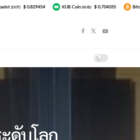
$ 0.829454
KUB Coin
$ 0.704035
Bitcoin
DOT)
(KUB)
(BT
ระดับโลก