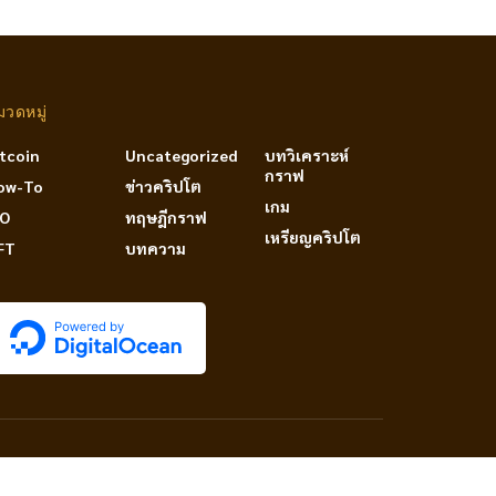
มวดหมู่
itcoin
Uncategorized
บทวิเคราะห์
กราฟ
ow-To
ข่าวคริปโต
เกม
DO
ทฤษฎีกราฟ
เหรียญคริปโต
FT
บทความ
PRIVACY & POLICY
TERM OF SERVICES