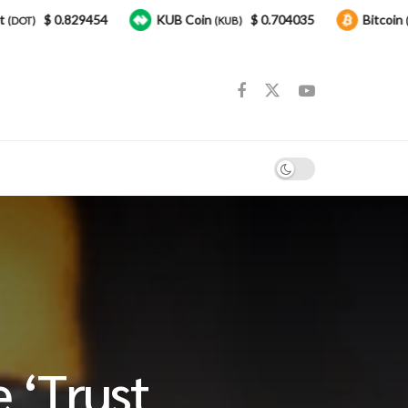
$ 0.829454
KUB Coin
$ 0.704035
Bitcoin
$
(KUB)
(BTC)
 ‘Trust