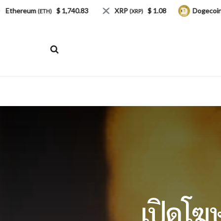
ereum
$ 1,740.83
XRP
$ 1.08
Dogecoin
(ETH)
(XRP)
(DOGE
เปิดโฆ