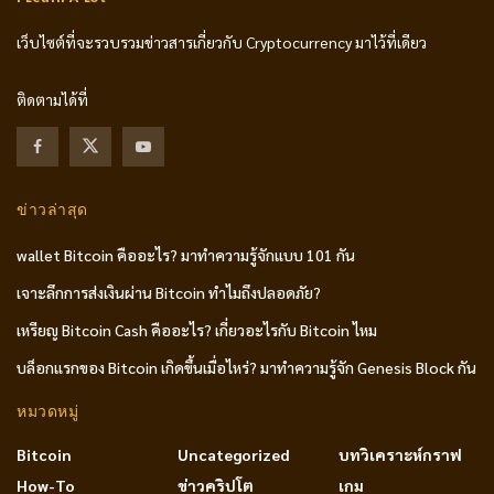
เว็บไซต์ที่จะรวบรวมข่าวสารเกี่ยวกับ Cryptocurrency มาไว้ที่เดียว
ติดตามได้ที่
ข่าวล่าสุด
wallet Bitcoin คืออะไร? มาทำความรู้จักแบบ 101 กัน
เจาะลึกการส่งเงินผ่าน Bitcoin ทำไมถึงปลอดภัย?
เหรียญ Bitcoin Cash คืออะไร? เกี่ยวอะไรกับ Bitcoin ไหม
บล็อกแรกของ Bitcoin เกิดขึ้นเมื่อไหร่? มาทำความรู้จัก Genesis Block กัน
หมวดหมู่
Bitcoin
Uncategorized
บทวิเคราะห์กราฟ
How-To
ข่าวคริปโต
เกม