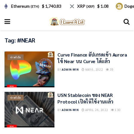
Ethereum
$ 1,740.83
XRP
$ 1.08
Doge
(ETH)
(XRP)
Tag:
#NEAR
Curve Finance อัปเกรดเข้า Aurora
ข่าวคริปโต
ใช้ Near บน Curve ได้แล้ว
BY
ADMIN-WIN
MAY 6, 2022
35
USN Stablecoin ของ NEAR
ข่าวคริปโต
Protocol เปิดให้ใช้งานแล้ว
BY
ADMIN-WIN
APRIL 26, 2022
130