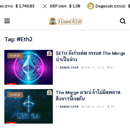
um
$ 1,740.83
XRP
$ 1.08
Dogecoin
$
(ETH)
(XRP)
(DOGE)
Tag:
#Eth2
$ETH ยังร่วงต่อ! กระแส The Merge
ข่าวคริปโต
น่าเป็นห่วง
BY
ADMIN-CHER
MAY 27, 2022
61
The Merge มาแน่ ถ้าไม่ผิดพลาด
ข่าวคริปโต
สิงหาฯนี้เจอกัน
BY
ADMIN-CHER
MAY 21, 2022
58