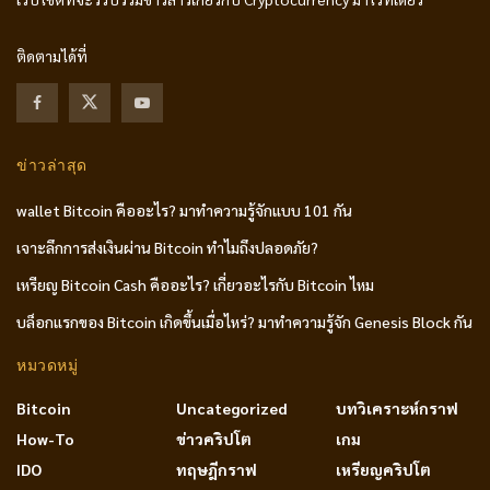
ติดตามได้ที่
ข่าวล่าสุด
wallet Bitcoin คืออะไร? มาทำความรู้จักแบบ 101 กัน
เจาะลึกการส่งเงินผ่าน Bitcoin ทำไมถึงปลอดภัย?
เหรียญ Bitcoin Cash คืออะไร? เกี่ยวอะไรกับ Bitcoin ไหม
บล็อกแรกของ Bitcoin เกิดขึ้นเมื่อไหร่? มาทำความรู้จัก Genesis Block กัน
หมวดหมู่
Bitcoin
Uncategorized
บทวิเคราะห์กราฟ
How-To
ข่าวคริปโต
เกม
IDO
ทฤษฎีกราฟ
เหรียญคริปโต