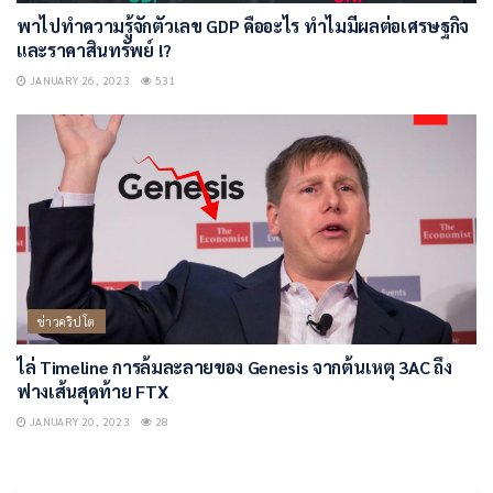
พาไปทำความรู้จักตัวเลข GDP คืออะไร ทำไมมีผลต่อเศรษฐกิจ
และราคาสินทรัพย์ !?
JANUARY 26, 2023
531
ข่าวคริปโต
ไล่ Timeline การล้มละลายของ Genesis จากต้นเหตุ 3AC ถึง
ฟางเส้นสุดท้าย FTX
JANUARY 20, 2023
28