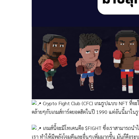
Crypto Fight Club (CFC) เกมรูปแบบ NFT ที่จะให้
คล้ายๆกับเกมส์การ์ดยอดฮิตในปี 1990 แต่อันนี้มาในร
เกมส์นี้จะมีโทเคนคือ $FIGHT ซึ่งเราสามารถนำ
เรา ทำให้มีพลังโจมตีและอื่นๆเพิ่มมากขึ้น มันก็คือระ