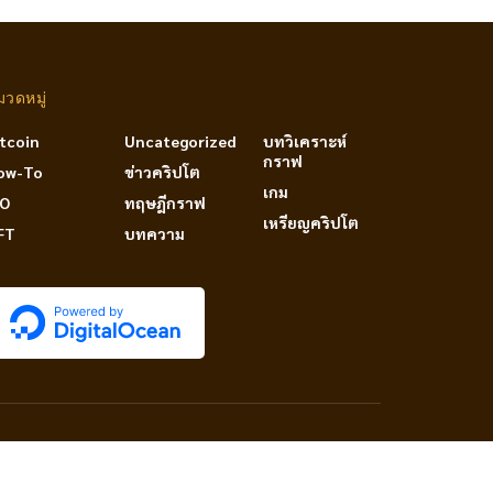
มวดหมู่
itcoin
Uncategorized
บทวิเคราะห์
กราฟ
ow-To
ข่าวคริปโต
เกม
DO
ทฤษฎีกราฟ
เหรียญคริปโต
FT
บทความ
PRIVACY & POLICY
TERM OF SERVICES