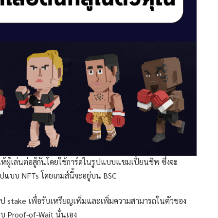
ผู้เล่นต่อสู้กันโดยใช้การ์ดในรูปแบบแชมเปี้ยนชิพ ซึ่งจะ
ูปแบบ NFTs โดยเกมส์นี้จะอยู่บน BSC
ไป stake เพื่อรับเหรียญเพิ่มและเพิ่มความสามารถในตัวของ
บบ Proof-of-Wait นั่นเอง