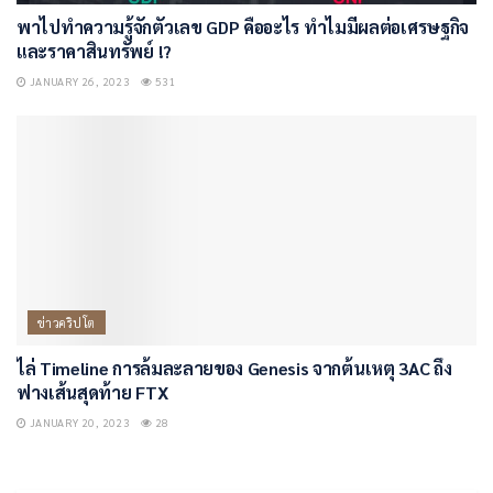
พาไปทำความรู้จักตัวเลข GDP คืออะไร ทำไมมีผลต่อเศรษฐกิจ
และราคาสินทรัพย์ !?
JANUARY 26, 2023
531
ข่าวคริปโต
ไล่ Timeline การล้มละลายของ Genesis จากต้นเหตุ 3AC ถึง
ฟางเส้นสุดท้าย FTX
JANUARY 20, 2023
28