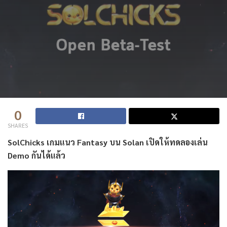
0
SHARES
SolChicks เกมแนว Fantasy บน Solan เปิดให้ทดลองเล่น
Demo กันได้แล้ว