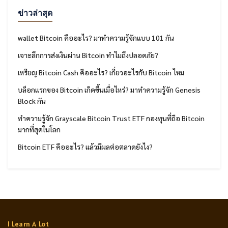
ข่าวล่าสุด
wallet Bitcoin คืออะไร? มาทำความรู้จักแบบ 101 กัน
เจาะลึกการส่งเงินผ่าน Bitcoin ทำไมถึงปลอดภัย?
เหรียญ Bitcoin Cash คืออะไร? เกี่ยวอะไรกับ Bitcoin ไหม
บล็อกแรกของ Bitcoin เกิดขึ้นเมื่อไหร่? มาทำความรู้จัก Genesis
Block กัน
ทำความรู้จัก Grayscale Bitcoin Trust ETF กองทุนที่ถือ Bitcoin
มากที่สุดในโลก
Bitcoin ETF คืออะไร? แล้วมีผลต่อตลาดยังไง?
I Learn A Lot