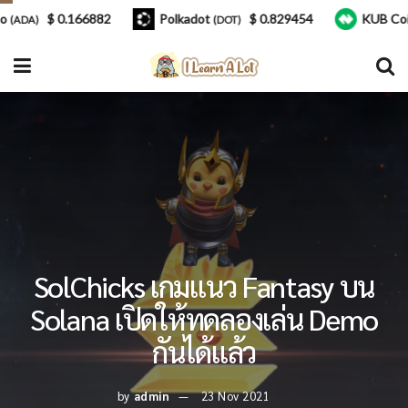
$ 0.166882
Polkadot
$ 0.829454
KUB Coin
ADA)
(DOT)
SolChicks เกมแนว Fantasy บน
Solana เปิดให้ทดลองเล่น Demo
กันได้แล้ว
by
admin
23 Nov 2021