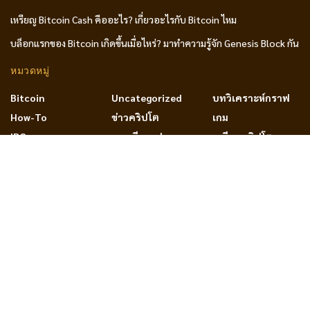
เหรียญ Bitcoin Cash คืออะไร? เกี่ยวอะไรกับ Bitcoin ไหม
บล็อกแรกของ Bitcoin เกิดขึ้นเมื่อไหร่? มาทำความรู้จัก Genesis Block กัน
หมวดหมู่
Bitcoin
Uncategorized
บทวิเคราะห์กราฟ
How-To
ข่าวคริปโต
เกม
IDO
ทฤษฎีกราฟ
เหรียญคริปโต
NFT
บทความ
PRIVACY & POLICY
TERM OF SERVICES