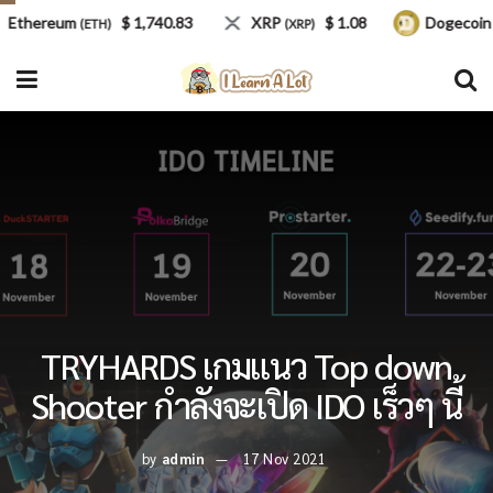
hereum
$ 1,740.83
XRP
$ 1.08
Dogecoin
(ETH)
(XRP)
(DO
TRYHARDS เกมแนว Top down
Shooter กำลังจะเปิด IDO เร็วๆ นี้
by
admin
17 Nov 2021