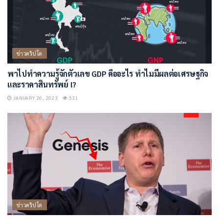
ข่าวคริปโต
พาไปทำความรู้จักตัวเลข GDP คืออะไร ทำไมมีผลต่อเศรษฐกิจ
และราคาสินทรัพย์ !?
JANUARY 26, 2023
531
ข่าวคริปโต