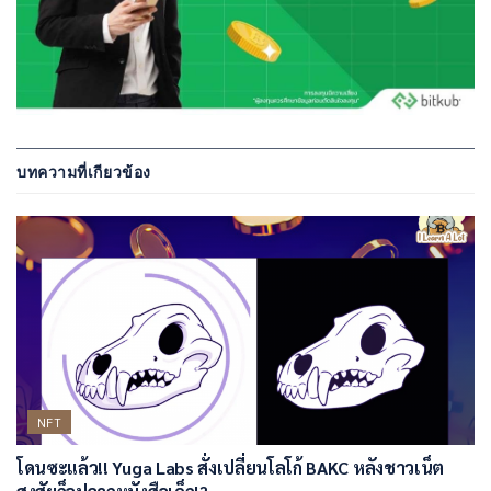
บทความที่เกียวข้อง
NFT
โดนซะแล้ว!! Yuga Labs สั่งเปลี่ยนโลโก้ BAKC หลังชาวเน็ต