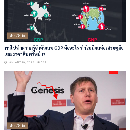
ข่าวคริปโต
พาไปทำความรู้จักตัวเลข GDP คืออะไร ทำไมมีผลต่อเศรษฐกิจ
และราคาสินทรัพย์ !?
JANUARY 26, 2023
531
ข่าวคริปโต