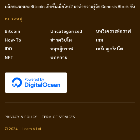
บล็อกแรกของ Bitcoin เกิดขึ้นเมื่อไหร่? มาทำความรู้จัก Genesis Block กัน
หมวดหมู่
Bitcoin
Uncategorized
บทวิเคราะห์กราฟ
How-To
ข่าวคริปโต
เกม
IDO
ทฤษฎีกราฟ
เหรียญคริปโต
NFT
บทความ
PRIVACY & POLICY
TERM OF SERVICES
© 2024 - I Learn A Lot