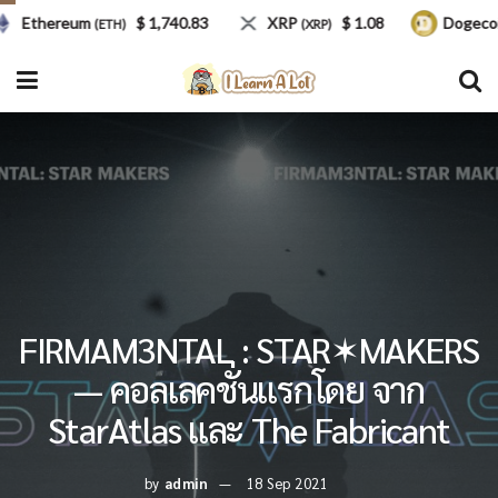
Ethereum
$ 1,740.83
XRP
$ 1.08
Dogecoin
(ETH)
(XRP)
(D
FIRMAM3NTAL : STAR✶MAKERS
— คอลเลคชั่นแรกโดย จาก
StarAtlas และ The Fabricant
by
admin
18 Sep 2021