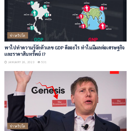
ข่าวคริปโต
พาไปทำความรู้จักตัวเลข GDP คืออะไร ทำไมมีผลต่อเศรษฐกิจ
และราคาสินทรัพย์ !?
JANUARY 26, 2023
531
ข่าวคริปโต