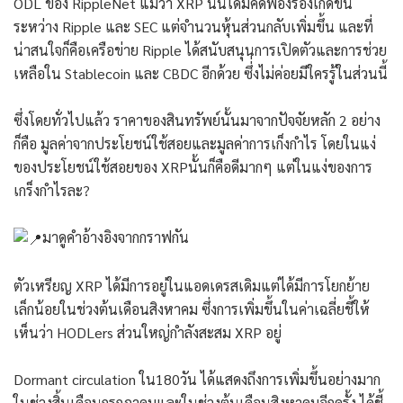
ODL ของ RippleNet แม้ว่า XRP นั้นได้มีคดีฟ้องร้องเกิดขึ้น
ระหว่าง Ripple และ SEC แต่จำนวนหุ้นส่วนกลับเพิ่มขึ้น และที่
น่าสนใจก็คือเครือข่าย Ripple ได้สนับสนุนการเปิดตัวและการช่วย
เหลือใน Stablecoin และ CBDC อีกด้วย ซึ่่งไม่ค่อยมีใครรู้ในส่วนนี้
ซึ่งโดยทั่วไปแล้ว ราคาของสินทรัพย์นั้นมาจากปัจจัยหลัก 2 อย่าง
ก็คือ มูลค่าจากประโยชน์ใช้สอยและมูลค่าการเก็งกำไร โดยในแง่
ของประโยชน์ใช้สอยของ XRPนั้นก็คือดีมากๆ แต่ในแง่ของการ
เกร็งกำไรละ?
มาดูคำอ้างอิงจากกราฟกัน
ตัวเหรียญ XRP ได้มีการอยู่ในแอดเดรสเดิมแต่ได้มีการโยกย้าย
เล็กน้อยในช่วงต้นเดือนสิงหาคม ซึ่งการเพิ่มขึ้นในค่าเฉลี่ยชี้ให้
เห็นว่า HODLers ส่วนใหญ่กำลังสะสม XRP อยู่
Dormant circulation ใน180วัน ได้แสดงถึงการเพิ่มขึ้นอย่างมาก
ในช่วงสิ้นเดือนกรกฎาคมและในช่วงต้นเดือนสิงหาคมอีกครั้ง ได้ชี้