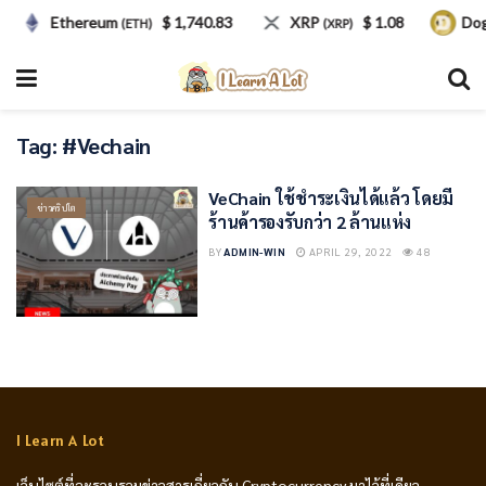
Ethereum
$ 1,740.83
XRP
$ 1.08
Dog
(ETH)
(XRP)
Tag:
#Vechain
VeChain ใช้ชำระเงินได้แล้ว โดยมี
ข่าวคริปโต
ร้านค้ารองรับกว่า 2 ล้านแห่ง
BY
ADMIN-WIN
APRIL 29, 2022
48
I Learn A Lot
เว็บไซต์ที่จะรวบรวมข่าวสารเกี่ยวกับ Cryptocurrency มาไว้ที่เดียว