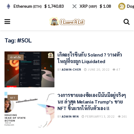
Ethereum
$ 1,740.83
XRP
$ 1.08
Dog
(ETH)
(XRP)
Tag:
#SOL
เกิดอะไรขึ้นกับ Solend ? วาฬตัว
ข่าวคริปโต
ใหญ่ที่จะถูก Liquidated
BY
ADMIN-CHER
JUNE 20, 2022
47
วงการขายเองซื้อเองนี่มันมีอยู่จริงๆ
NFT
นะ ล่าสุด Melania Trump’s ขาย
NFT ชิ้นแรกให้กับตัวเอง !!
BY
ADMIN-WIN
FEBRUARY 13, 2022
261