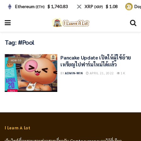
Ethereum
$ 1,740.83
XRP
$ 1.08
Dog
(ETH)
(XRP)
Tag:
#Pool
Pancake Update เปิดให้ผู้ใช้ย้าย
HOW-TO
เหรียญไปฟาร์มใหม่ได้แล้ว
BY
ADMIN-WIN
APRIL 21, 2022
1K
I Learn A Lot
เว็บไซต์ที่จะรวบรวมข่าวสารเกี่ยวกับ Cryptocurrency มาไว้ที่เดียว