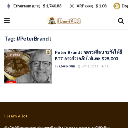
Ethereum
$ 1,740.83
XRP
$ 1.08
Dog
(ETH)
(XRP)
Tag:
#PeterBrandt
Peter Brandt กล่าวเตือน ระวังให้ดี
ข่าวคริปโต
BTC อาจร่วงกลับไปแตะ $28,000
BY
ADMIN-WIN
MAY 2, 2022
24
I Learn A Lot
เว็บไซต์ที่จะรวบรวมข่าวสารเกี่ยวกับ Cryptocurrency มาไว้ที่เดียว