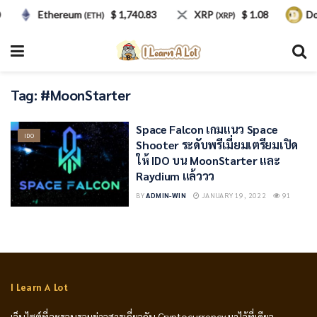
Ethereum
$ 1,740.83
XRP
$ 1.08
Do
(ETH)
(XRP)
Tag:
#MoonStarter
Space Falcon เกมแนว Space
IDO
Shooter ระดับพรีเมี่ยมเตรียมเปิด
ให้ IDO บน MoonStarter และ
Raydium แล้ววว
BY
ADMIN-WIN
JANUARY 19, 2022
91
I Learn A Lot
เว็บไซต์ที่จะรวบรวมข่าวสารเกี่ยวกับ Cryptocurrency มาไว้ที่เดียว