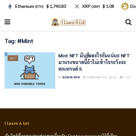
Ethereum
$ 1,740.83
XRP
$ 1.08
Do
(ETH)
(XRP)
Tag:
#Mint
Mint NFT มันคืออะไรกันแน่นะ NFT
NFT
มาแรงขนาดนี้ถ้าไม่เข้าใจระวังจะ
ตกเทรนด์ !!
BY
ADMIN-WIN
FEBRUARY 16, 2022
7.3K
I Learn A Lot
เว็บไซต์ที่จะรวบรวมข่าวสารเกี่ยวกับ Cryptocurrency มาไว้ที่เดียว