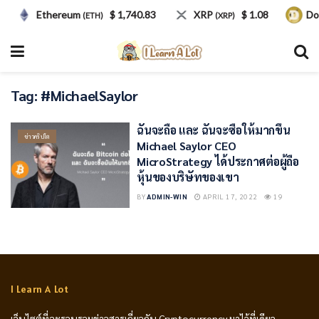
Ethereum
$ 1,740.83
XRP
$ 1.08
Do
(ETH)
(XRP)
Tag:
#MichaelSaylor
ฉันจะถือ และ ฉันจะซื้อให้มากขึ้น
ข่าวคริปโต
Michael Saylor CEO
MicroStrategy ได้ประกาศต่อผู้ถือ
หุ้นของบริษัทของเขา
BY
ADMIN-WIN
APRIL 17, 2022
19
I Learn A Lot
เว็บไซต์ที่จะรวบรวมข่าวสารเกี่ยวกับ Cryptocurrency มาไว้ที่เดียว