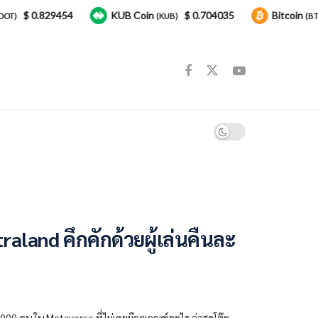
$ 0.829454
KUB Coin
$ 0.704035
Bitcoin
OT)
(KUB)
(BTC
raland คึกคักด้วยผู้เล่นคืนละ
 6,000 คน ใน Metaverse ที่ไม่เคยมีกฎเกณฑ์อะไร ล่าสุดโต๊ะ