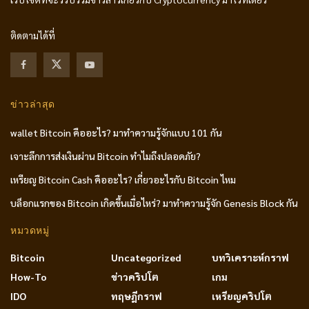
ติดตามได้ที่
ข่าวล่าสุด
wallet Bitcoin คืออะไร? มาทำความรู้จักแบบ 101 กัน
เจาะลึกการส่งเงินผ่าน Bitcoin ทำไมถึงปลอดภัย?
เหรียญ Bitcoin Cash คืออะไร? เกี่ยวอะไรกับ Bitcoin ไหม
บล็อกแรกของ Bitcoin เกิดขึ้นเมื่อไหร่? มาทำความรู้จัก Genesis Block กัน
หมวดหมู่
Bitcoin
Uncategorized
บทวิเคราะห์กราฟ
How-To
ข่าวคริปโต
เกม
IDO
ทฤษฎีกราฟ
เหรียญคริปโต