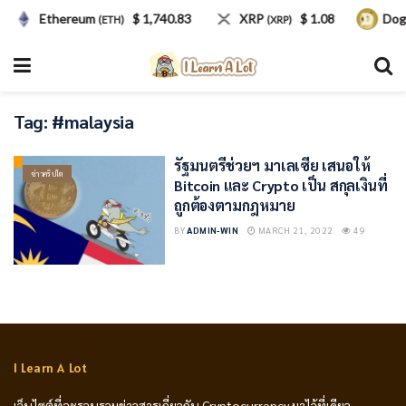
Ethereum
$ 1,740.83
XRP
$ 1.08
Dog
(ETH)
(XRP)
Tag:
#malaysia
รัฐมนตรีช่วยฯ มาเลเซีย เสนอให้
ข่าวคริปโต
Bitcoin และ Crypto เป็น สกุลเงินที่
ถูกต้องตามกฎหมาย
BY
ADMIN-WIN
MARCH 21, 2022
49
I Learn A Lot
เว็บไซต์ที่จะรวบรวมข่าวสารเกี่ยวกับ Cryptocurrency มาไว้ที่เดียว