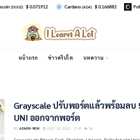
coin
$ 0.071912
Cardano
$ 0.166882
Polk
(DOGE)
(ADA)
หน้าแรก
ข่าวคริปโต
บทความ
Grayscale ปรับพอร์ตแล้วพร้อมลบ
UNI ออกจากพอร์ต
BY
ADMIN-WIN
JULY 10, 2022
0
36
Grayscale ลบ Bitcoin Cash, Chainlink, Litecoin, Polkadot และ Un