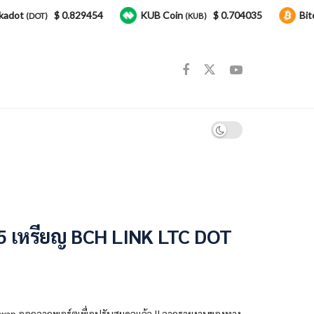
adot
$ 0.829454
KUB Coin
$ 0.704035
Bitc
(DOT)
(KUB)
 5 เหรียญ BCH LINK LTC DOT
iswap ออกจากพอร์ตเพื่อปรับสมดุลแล้ว !! จากรายงานของทาง