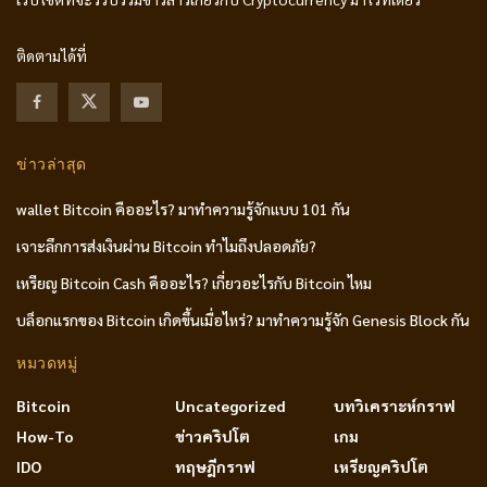
ติดตามได้ที่
ข่าวล่าสุด
wallet Bitcoin คืออะไร? มาทำความรู้จักแบบ 101 กัน
เจาะลึกการส่งเงินผ่าน Bitcoin ทำไมถึงปลอดภัย?
เหรียญ Bitcoin Cash คืออะไร? เกี่ยวอะไรกับ Bitcoin ไหม
บล็อกแรกของ Bitcoin เกิดขึ้นเมื่อไหร่? มาทำความรู้จัก Genesis Block กัน
หมวดหมู่
Bitcoin
Uncategorized
บทวิเคราะห์กราฟ
How-To
ข่าวคริปโต
เกม
IDO
ทฤษฎีกราฟ
เหรียญคริปโต