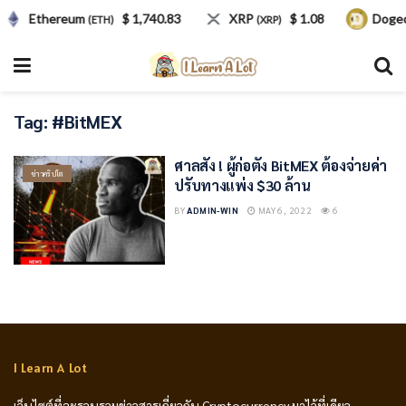
Ethereum
$ 1,740.83
XRP
$ 1.08
Dogec
(ETH)
(XRP)
Tag:
#BitMEX
ศาลสั่ง ! ผู้ก่อตั้ง BitMEX ต้องจ่ายค่า
ข่าวคริปโต
ปรับทางแพ่ง $30 ล้าน
BY
ADMIN-WIN
MAY 6, 2022
6
I Learn A Lot
เว็บไซต์ที่จะรวบรวมข่าวสารเกี่ยวกับ Cryptocurrency มาไว้ที่เดียว