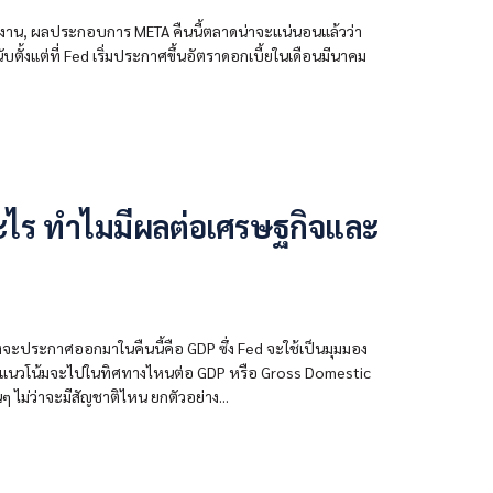
รจ้างงาน, ผลประกอบการ META คืนนี้ตลาดน่าจะแน่นอนแล้วว่า
ับตั้งแต่ที่ Fed เริ่มประกาศขึ้นอัตราดอกเบี้ยในเดือนมีนาคม
อะไร ทำไมมีผลต่อเศรษฐกิจและ
ซึ่งจะประกาศออกมาในคืนนี้คือ GDP ซึ่ง Fed จะใช้เป็นมุมมอง
ละมีแนวโน้มจะไปในทิศทางไหนต่อ GDP หรือ Gross Domestic
ๆ ไม่ว่าจะมีสัญชาติไหน ยกตัวอย่าง...