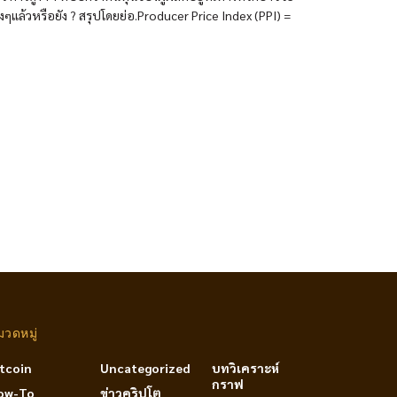
ริงๆแล้วหรือยัง ? สรุปโดยย่อ.Producer Price Index (PPI) =
มวดหมู่
itcoin
Uncategorized
บทวิเคราะห์
กราฟ
ow-To
ข่าวคริปโต