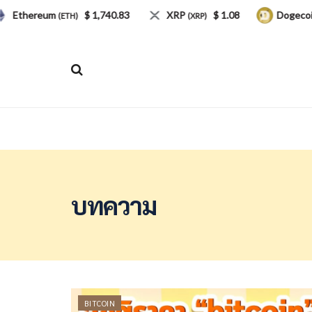
ereum
$ 1,740.83
XRP
$ 1.08
Dogecoin
(ETH)
(XRP)
(DOGE
บทความ
BITCOIN